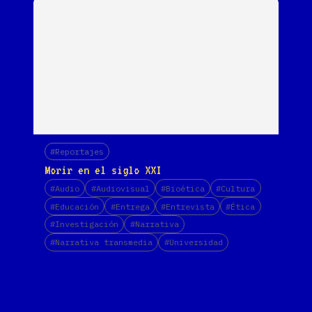
#Reportajes
Morir en el siglo XXI
#Audio
#Audiovisual
#Bioética
#Cultura
#Educación
#Entrega
#Entrevista
#Ética
#Investigación
#Narrativa
#Narrativa transmedia
#Universidad