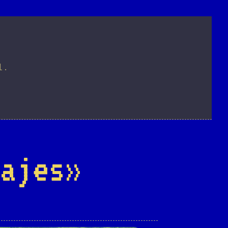
l.
ajes»