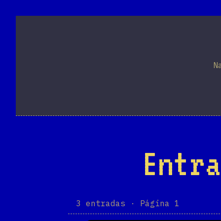
N
Entra
3 entradas · Página 1