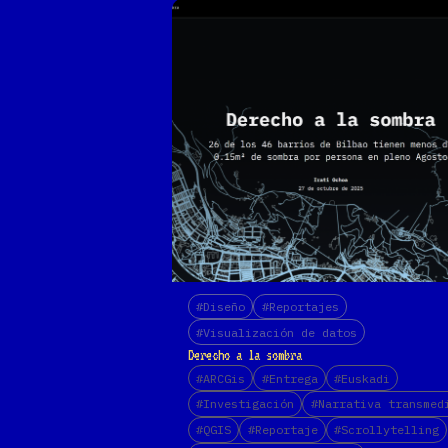
#Diseño
#Reportajes
#Visualización de datos
Derecho a la sombra
#ARCGis
#Entrega
#Euskadi
#Investigación
#Narrativa transmed
#QGIS
#Reportaje
#Scrollytelling