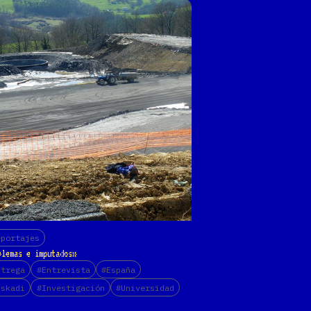
eportajes
blemas e imputados»
ntrega
#Entrevista
#España
uskadi
#Investigación
#Universidad