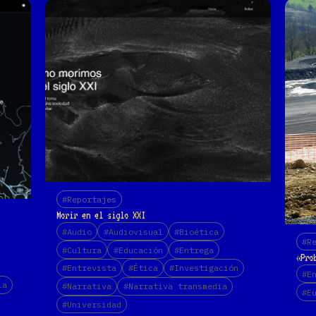
#Reportajes
Morir en el siglo XXI
#Audio
#Audiovisual
#Bioética
#R
#Cultura
#Educación
#Entrega
«Pro
#Entrevista
#Ética
#Investigación
#E
ia
#Narrativa
#Narrativa transmedia
#E
#Universidad